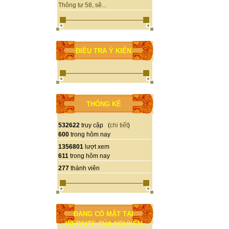
Thông tư 58, sẽ...
ĐIỀU TRA Ý KIẾN
THỐNG KÊ
532622
truy cập (
chi tiết
)
600
trong hôm nay
1356801
lượt xem
611
trong hôm nay
277
thành viên
ĐANG CÓ MẶT TẠI
WEBSITE CỦA NGUYỄN