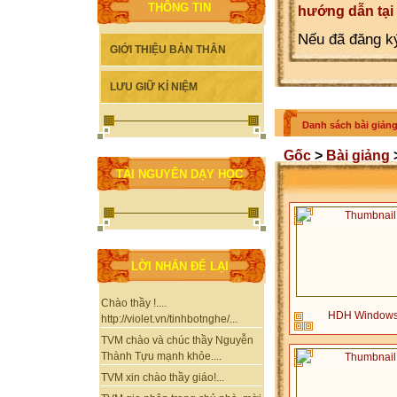
THÔNG TIN
hướng dẫn tại
Nếu đã đăng ký
GIỚI THIỆU BẢN THÂN
LƯU GIỮ KỈ NIỆM
Danh sách bài giảng
Gốc
>
Bài giảng
TÀI NGUYÊN DẠY HỌC
LỜI NHẮN ĐỂ LẠI
Chào thầy !....
HDH Window
http://violet.vn/tinhbotnghe/...
TVM chào và chúc thầy Nguyễn
Thành Tựu mạnh khỏe....
TVM xin chào thầy giáo!...