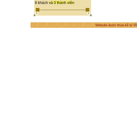
THÀNH TỰU
8 khách và 0 thành viên
Vi
Website được thừa kế từ