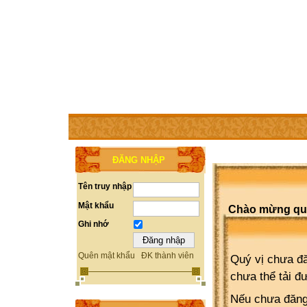
TRANG CHỦ
THÀNH VIÊN
TRỢ GIÚP
WEBSITE 
ĐĂNG NHẬP
Tên truy nhập
Mật khẩu
Chào mừng quý 
Ghi nhớ
Quên mật khẩu
ĐK thành viên
Quý vị chưa đă
chưa thể tải đ
Nếu chưa đăng