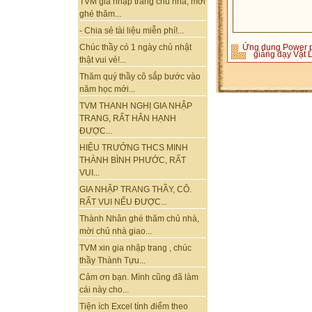
TVM gia nhập trang chủ nhà, mời
ghé thăm...
- Chia sẻ tài liệu miễn phí!...
Ứng dụng Power p
Chúc thầy có 1 ngày chủ nhật
giảng dạy Vật 
thật vui vẻ!...
Thăm quý thầy cô sắp bước vào
năm học mới...
TVM THANH NGHỊ GIA NHẬP
TRANG, RẤT HÂN HẠNH
ĐƯỢC...
HIỆU TRƯỞNG THCS MINH
THÀNH BÌNH PHƯỚC, RẤT
VUI...
GIA NHẬP TRANG THẦY, CÔ.
RẤT VUI NẾU ĐƯỢC...
Thành Nhân ghé thăm chủ nhà,
mời chủ nhà giao...
TVM xin gia nhập trang , chúc
thầy Thành Tựu...
Cảm ơn bạn. Mình cũng đã làm
cái này cho...
Tiện ích Excel tính điểm theo