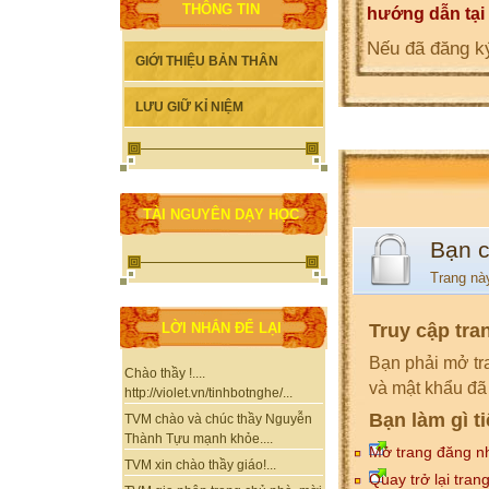
THÔNG TIN
hướng dẫn tại
Nếu đã đăng ký
GIỚI THIỆU BẢN THÂN
LƯU GIỮ KỈ NIỆM
TÀI NGUYÊN DẠY HỌC
Bạn 
Trang nà
Truy cập tra
LỜI NHẮN ĐỂ LẠI
Bạn phải mở tr
Chào thầy !....
và mật khẩu đã
http://violet.vn/tinhbotnghe/...
Bạn làm gì t
TVM chào và chúc thầy Nguyễn
Thành Tựu mạnh khỏe....
Mở trang đăng n
TVM xin chào thầy giáo!...
Quay trở lại tran