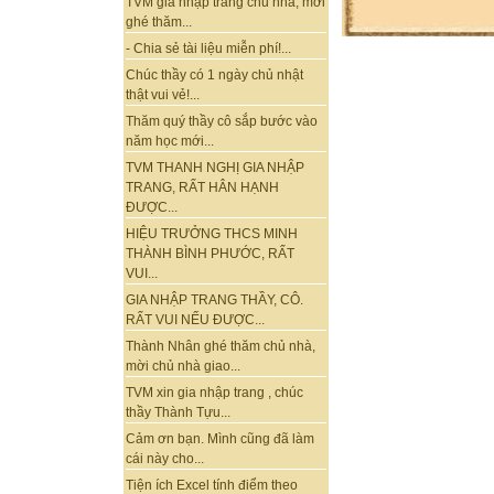
TVM gia nhập trang chủ nhà, mời
ghé thăm...
- Chia sẻ tài liệu miễn phí!...
Chúc thầy có 1 ngày chủ nhật
thật vui vẻ!...
Thăm quý thầy cô sắp bước vào
năm học mới...
TVM THANH NGHỊ GIA NHẬP
TRANG, RẤT HÂN HẠNH
ĐƯỢC...
HIỆU TRƯỞNG THCS MINH
THÀNH BÌNH PHƯỚC, RẤT
VUI...
GIA NHẬP TRANG THẦY, CÔ.
RẤT VUI NẾU ĐƯỢC...
Thành Nhân ghé thăm chủ nhà,
mời chủ nhà giao...
TVM xin gia nhập trang , chúc
thầy Thành Tựu...
Cảm ơn bạn. Mình cũng đã làm
cái này cho...
Tiện ích Excel tính điểm theo