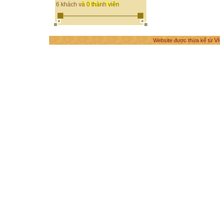
THÀNH TỰU
6 khách và 0 thành viên
Vi
Website được thừa kế từ