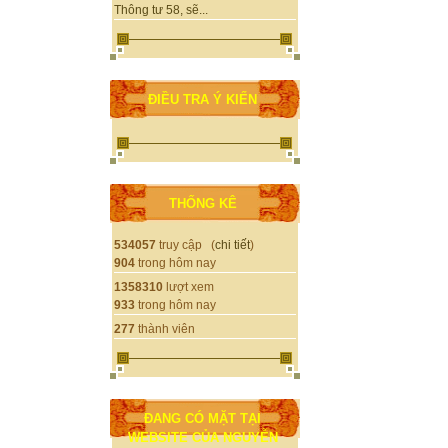
Thông tư 58, sẽ...
ĐIỀU TRA Ý KIẾN
THỐNG KÊ
534057
truy cập (
chi tiết
)
904
trong hôm nay
1358310
lượt xem
933
trong hôm nay
277
thành viên
ĐANG CÓ MẶT TẠI
WEBSITE CỦA NGUYỄN