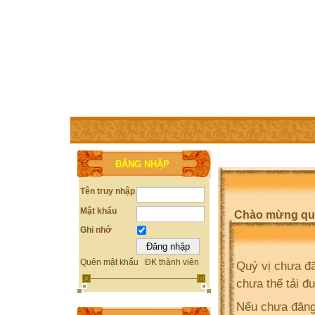
TRANG CHỦ
THÀNH VIÊN
TRỢ GIÚP
WEBSITE 
ĐĂNG NHẬP
Tên truy nhập
Mật khẩu
Chào mừng quý 
Ghi nhớ
Quên mật khẩu
ĐK thành viên
Quý vị chưa đă
chưa thể tải đ
Nếu chưa đăng