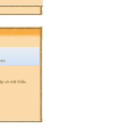
ược.
hập và mật khẩu