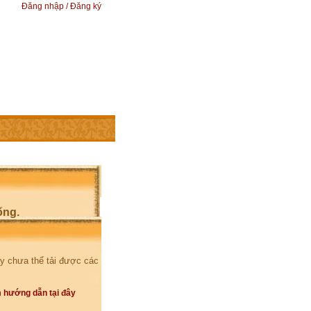
Đăng nhập / Đăng ký
ống.
y chưa thể tải được các
 hướng dẫn tại đây