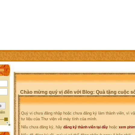
IÊN
TRỢ GIÚP
WEBSITE CỦA CÁC THÀNH VIÊN
Chào mừng quý vị đến với Blog: Quà tặng cuộc s
iên
Quý vị chưa đăng nhập hoặc chưa đăng ký làm thành viên, vì vậ
tư liệu của Thư viện về máy tính của mình.
Nếu chưa đăng ký, hãy
hoặc
đăng ký thành viên tại đây
xem phim