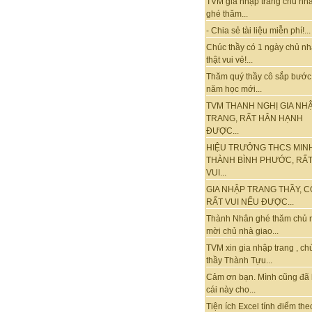
TVM gia nhập trang chủ nhà
ghé thăm...
- Chia sẻ tài liệu miễn phí!...
Chúc thầy có 1 ngày chủ nh
thật vui vẻ!...
Thăm quý thầy cô sắp bước
năm học mới...
TVM THANH NGHỊ GIA NH
TRANG, RẤT HÂN HẠNH
ĐƯỢC...
HIỆU TRƯỞNG THCS MIN
THÀNH BÌNH PHƯỚC, RẤ
VUI...
GIA NHẬP TRANG THẦY, C
RẤT VUI NẾU ĐƯỢC...
Thành Nhân ghé thăm chủ 
mời chủ nhà giao...
TVM xin gia nhập trang , ch
thầy Thành Tựu...
Cảm ơn bạn. Mình cũng đã
cái này cho...
Tiện ích Excel tính điểm the