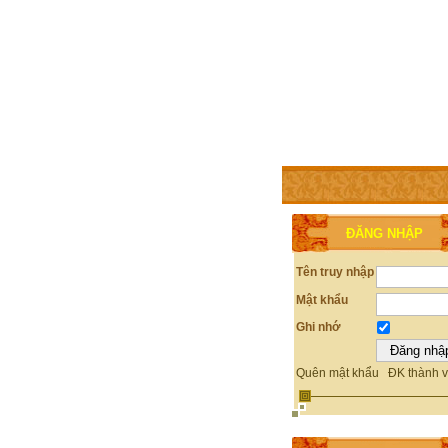
TRANG CHỦ
THÀNH V
ĐĂNG NHẬP
Tên truy nhập
Mật khẩu
Ghi nhớ
Quên mật khẩu
ĐK thành v