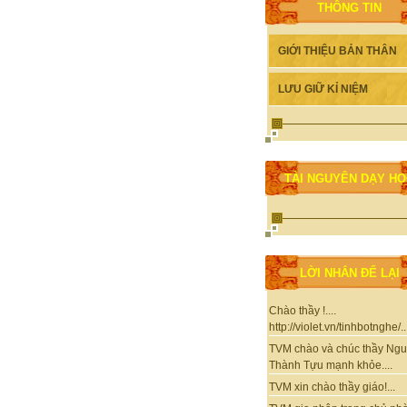
THÔNG TIN
GIỚI THIỆU BẢN THÂN
LƯU GIỮ KỈ NIỆM
TÀI NGUYÊN DẠY H
LỜI NHẮN ĐỂ LẠI
Chào thầy !....
http://violet.vn/tinhbotnghe/..
TVM chào và chúc thầy Ng
Thành Tựu mạnh khỏe....
TVM xin chào thầy giáo!...