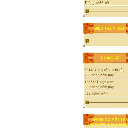
Thông tư 58, sẽ...
ĐIỀU TRA Ý KIẾN
THỐNG KÊ
531487
truy cập (
chi tiết
)
286
trong hôm nay
1355531
lượt xem
365
trong hôm nay
277
thành viên
ĐANG CÓ MẶT TẠI
WEBSITE CỦA NGUY